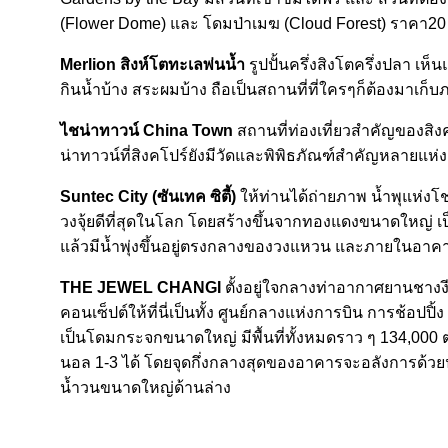
(Flower Dome) และ โดมป่าเมฆ (Cloud Forest) ราคา20 
Merlion สิงห์โตทะเลพ่นน้ำ
รูปปั้นครึ่งสิงโตครึ่งปลา เห็น
กินน้ำบ้าง สระผมบ้าง ถือเป็นสถานที่ที่ใครๆก็ต้องมาเก็
ไชน่าทาวน์ China Town
สถานที่ท่องเที่ยวสำคัญของสิ
น่าทาวน์ที่สิงคโปร์ยังมีวัดและพิพิธภัณฑ์สำคัญหลายแห่ง
Suntec City (ซันเทค ซิตี้)
ให้ท่านได้ถ่ายภาพ น้ำพุแห่งโช
วงจุ้ยดีที่สุดในโลก โดยสร้างขึ้นจากทองแดงขนาดใหญ่ 
แล้วมีน้ำพุ่งขึ้นอยู่ตรงกลางของวงแหวน และภายในอาคา
THE JEWEL CHANGI
ตั้งอยู่ใจกลางท่าอากาศยานชางง
คอนเซ็ปต์ให้ที่นี่เป็นทั้ง ศูนย์กลางแห่งการบิน การช้อ
เป็นโดมกระจกขนาดใหญ่ มีพื้นที่ทั้งหมดราว ๆ 134,000 ตารา
นอล 1-3 ได้ โดยจุดกึ่งกลางสุดของอาคารจะอลังการด้วยน้
น้ำวนขนาดใหญ่ด้านล่าง