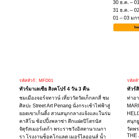
30 ธ.ค. – 0
31 ธ.ค. – 0
01 – 03 มก
รหัสทัวร์:: MFD01
รหัสทั
ทัวร์มาเลเซีย สิงคโปร์ 4 วัน 3 คืน
ทัวร์
ชมเมืองจอร์จทาวน์ เที่ยววัดวัดเก็กลกสี่ ชม
ท่าอา
ศิลปะ Street Art Penang นั่งกระเช้าไฟฟ้าสู่
MARI
ยอดเขาเก็นติ้ง สวนสนุกกลางแจ้งและในร่ม
HELI
คาสิโน ช้อปปิ้งพลาซ่า ตึกแฝดปิโตรนัส
สนุกย
จัตุรัสเมอร์เดก้า พระราชวังอิสตานาเนกา
วัดพร
THE
รา โรงงานช็อคโกแลต เมอร์ไลออนส์ น้ำ