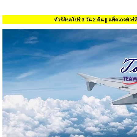
ทัวร์สิงคโปร์ 3 วัน 2 คืน || แพ็คเกจทัวร์ส