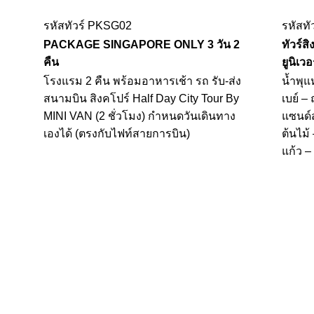
รหัสทัวร์ PKSG02
รหัสท
PACKAGE SINGAPORE ONLY 3 วัน 2
ทัวร์ส
คืน
ยูนิเว
โรงแรม 2 คืน พร้อมอาหารเช้า รถ รับ-ส่ง
น้ำพุแ
สนามบิน สิงคโปร์ Half Day City Tour By
เบย์ –
MINI VAN (2 ชั่วโมง) กำหนดวันเดินทาง
แซนด์ส
เองได้ (ตรงกับไฟท์สายการบิน)
ต้นไม้
แก้ว –